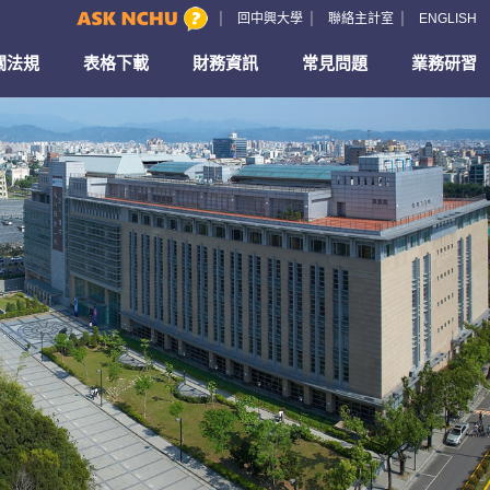
回中興大學
聯絡主計室
ENGLISH
關法規
表格下載
財務資訊
常見問題
業務研習