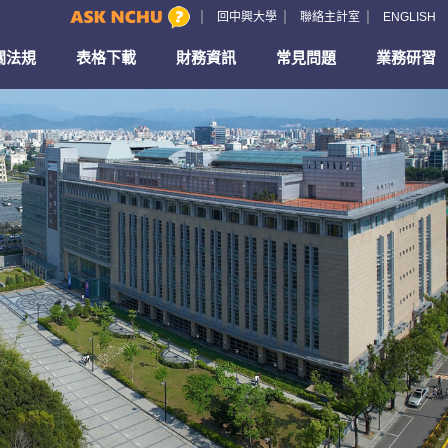
回中興大學
聯絡主計室
ENGLISH
關法規
表格下載
財務資訊
常見問題
業務研習