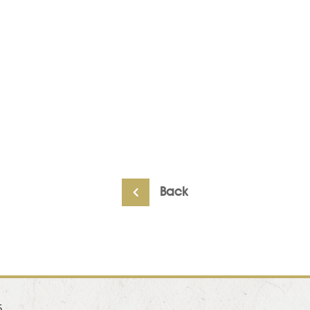
Back
5